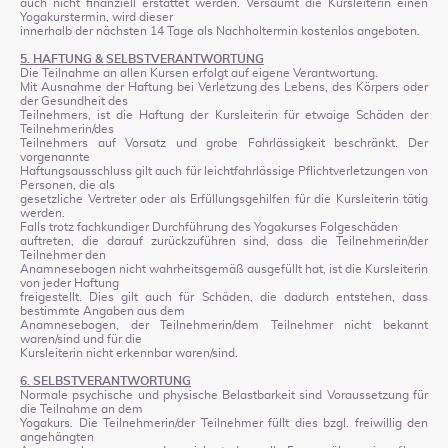
auch nicht finanziell erstattet werden. Versäumt die Kursleiterin einen
Yogakurstermin, wird dieser
innerhalb der nächsten 14 Tage als Nachholtermin kostenlos angeboten.
5. HAFTUNG & SELBSTVERANTWORTUNG
Die Teilnahme an allen Kursen erfolgt auf eigene Verantwortung.
Mit Ausnahme der Haftung bei Verletzung des Lebens, des Körpers oder
der Gesundheit des
Teilnehmers, ist die Haftung der Kursleiterin für etwaige Schäden der
Teilnehmerin/des
Teilnehmers auf Vorsatz und grobe Fahrlässigkeit beschränkt. Der
vorgenannte
Haftungsausschluss gilt auch für leichtfahrlässige Pflichtverletzungen von
Personen, die als
gesetzliche Vertreter oder als Erfüllungsgehilfen für die Kursleiterin tätig
werden.
Falls trotz fachkundiger Durchführung des Yogakurses Folgeschäden
auftreten, die darauf zurückzuführen sind, dass die Teilnehmerin/der
Teilnehmer den
Anamnesebogen nicht wahrheitsgemäß ausgefüllt hat, ist die Kursleiterin
von jeder Haftung
freigestellt. Dies gilt auch für Schäden, die dadurch entstehen, dass
bestimmte Angaben aus dem
Anamnesebogen, der Teilnehmerin/dem Teilnehmer nicht bekannt
waren/sind und für die
Kursleiterin nicht erkennbar waren/sind.
6. SELBSTVERANTWORTUNG
Normale psychische und physische Belastbarkeit sind Voraussetzung für
die Teilnahme an dem
Yogakurs. Die Teilnehmerin/der Teilnehmer füllt dies bzgl. freiwillig den
angehängten