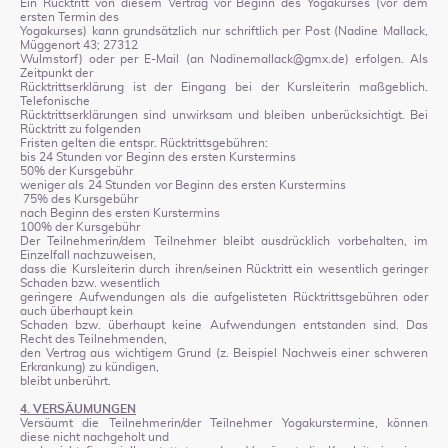
Ein Rücktritt von diesem Vertrag vor Beginn des Yogakurses (vor dem
ersten Termin des
Yogakurses) kann grundsätzlich nur schriftlich per Post (Nadine Mallack,
Müggenort 43; 27312
Wulmstorf) oder per E-Mail (an Nadinemallack@gmx.de) erfolgen. Als
Zeitpunkt der
Rücktrittserklärung ist der Eingang bei der Kursleiterin maßgeblich.
Telefonische
Rücktrittserklärungen sind unwirksam und bleiben unberücksichtigt. Bei
Rücktritt zu folgenden
Fristen gelten die entspr. Rücktrittsgebühren:
bis 24 Stunden vor Beginn des ersten Kurstermins
50% der Kursgebühr
weniger als 24 Stunden vor Beginn des ersten Kurstermins
75% des Kursgebühr
nach Beginn des ersten Kurstermins
100% der Kursgebühr
Der Teilnehmerin/dem Teilnehmer bleibt ausdrücklich vorbehalten, im
Einzelfall nachzuweisen,
dass die Kursleiterin durch ihren/seinen Rücktritt ein wesentlich geringer
Schaden bzw. wesentlich
geringere Aufwendungen als die aufgelisteten Rücktrittsgebühren oder
auch überhaupt kein
Schaden bzw. überhaupt keine Aufwendungen entstanden sind. Das
Recht des Teilnehmenden,
den Vertrag aus wichtigem Grund (z. Beispiel Nachweis einer schweren
Erkrankung) zu kündigen,
bleibt unberührt.
4. VERSÄUMUNGEN
Versäumt die Teilnehmerin/der Teilnehmer Yogakurstermine, können
diese nicht nachgeholt und