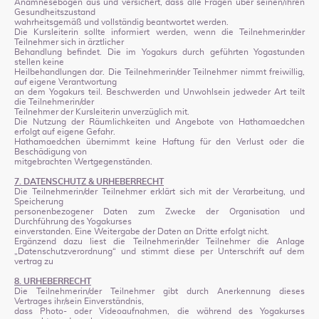
Anamnesebogen aus und versichert, dass alle Fragen über seinen/ihren
Gesundheitszustand
wahrheitsgemäß und vollständig beantwortet werden.
Die Kursleiterin sollte informiert werden, wenn die Teilnehmerin/der
Teilnehmer sich in ärztlicher
Behandlung befindet. Die im Yogakurs durch geführten Yogastunden
stellen keine
Heilbehandlungen dar. Die Teilnehmerin/der Teilnehmer nimmt freiwillig,
auf eigene Verantwortung
an dem Yogakurs teil. Beschwerden und Unwohlsein jedweder Art teilt
die Teilnehmerin/der
Teilnehmer der Kursleiterin unverzüglich mit.
Die Nutzung der Räumlichkeiten und Angebote von Hathamaedchen
erfolgt auf eigene Gefahr.
Hathamaedchen übernimmt keine Haftung für den Verlust oder die
Beschädigung von
mitgebrachten Wertgegenständen.
7. DATENSCHUTZ & URHEBERRECHT
Die Teilnehmerin/der Teilnehmer erklärt sich mit der Verarbeitung, und
Speicherung
personenbezogener Daten zum Zwecke der Organisation und
Durchführung des Yogakurses
einverstanden. Eine Weitergabe der Daten an Dritte erfolgt nicht.
Ergänzend dazu liest die Teilnehmerin/der Teilnehmer die Anlage
„Datenschutzverordnung“ und stimmt diese per Unterschrift auf dem
vertrag zu
8. URHEBERRECHT
Die Teilnehmerin/der Teilnehmer gibt durch Anerkennung dieses
Vertrages ihr/sein Einverständnis,
dass Photo- oder Videoaufnahmen, die während des Yogakurses